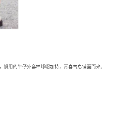
不规则半裙，惯用的牛仔外套棒球帽加持，青春气息铺面而来。