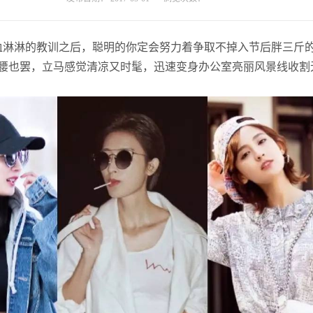
血淋淋的教训之后，聪明的你定会努力着争取不掉入节后胖三斤
胃也好腰也罢，立马感觉清凉又时髦，迅速变身办公室亮丽风景线收