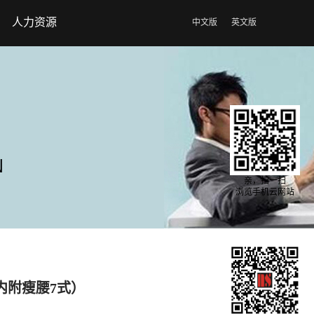
人力资源
中文版
英文版
亲，扫一扫
浏览手机云网站
内附瘦腰7式）