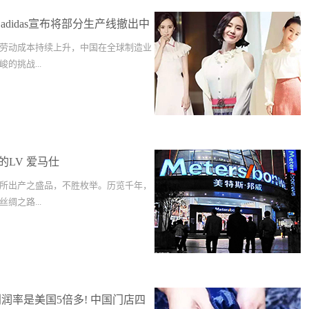
adidas宣布将部分生产线撤出中
劳动成本持续上升，中国在全球制造业
的挑战...
运动巨头adidas日前宣布为进一步削减
中国部分生产线撤回到德国的智能概念
，并使用机器代替人工制造。 adidas将生产
中的LV 爱马仕
，公司表示今年开始，大部分adidas的
厂生产，以更高效地满足市场消费者的
所出产之盛品，不胜枚举。历览千年，
s的Speedfactory位于德国南部巴伐利
绸之路...
开始创建，除少量技术人员外，该工厂全部
的生产工作，在去年10月推出了第一双
。 adidas预计，Speedfactory正式投
，分为绫罗绸缎，绫之光洁，罗之轻
过机器人可生产出100万双球鞋。智能
理。若以清新雅致，华贵高洁而论，罗
略中的重要方向之一。 2012年，
、名贵的纯桑蚕丝织物、质地轻盈、手
一家直属工厂关闭，并终止了其中10家代工
中国利润率是美国5倍多! 中国门店四
服装面料，若隐若现，在中国千年历史