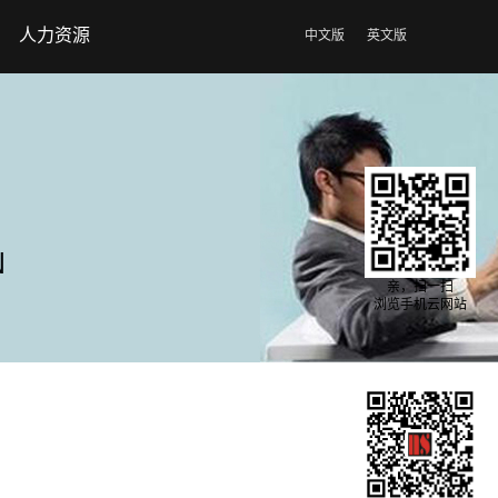
人力资源
中文版
英文版
亲，扫一扫
浏览手机云网站